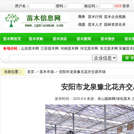
用户名：
密码：
验证码：
1019
登录
商务
苗木行情
苗木企业视频
信息
苗木人才
园林资质名录
苗木网首页
苗木求购
苗木供应
苗木新闻
苗木报价
苗木
各地分站：
山东苗木网
江苏苗木网
河南苗木网
河北苗木网
东北苗木网
安徽苗木
当前位置：
首页
->
苗木市场
-> 安阳市龙泉豫北花卉交易市场
安阳市龙泉豫北花卉交
发布时间：2026-8-8 来源：泰山
园林网
/
绿化苗木
点