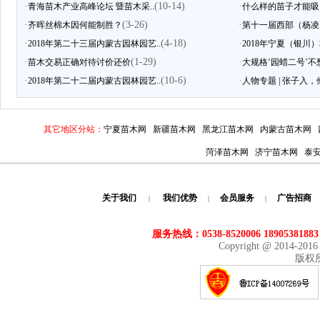
·
(10-14)
·
青海苗木产业高峰论坛 暨苗木采..
什么样的苗子才能吸
·
(3-26)
·
齐晖丝棉木因何能制胜？
第十一届西部（杨凌）
·
(4-18)
·
2018年第二十三届内蒙古园林园艺..
2018年宁夏（银川）
·
(1-29)
·
苗木交易正确对待讨价还价
大规格‘园蜡二号’不
·
(10-6)
·
2018年第二十二届内蒙古园林园艺..
人物专题 | 张子入，
其它地区分站：
宁夏苗木网
新疆苗木网
黑龙江苗木网
内蒙古苗木网
菏泽苗木网
济宁苗木网
泰
关于我们
我们优势
会员服务
广告招商
|
|
|
服务热线：0538-8520006 18905381883
Copyright @ 2014-201
版权