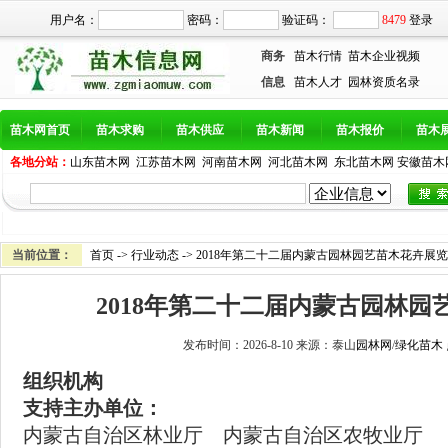
用户名：
密码：
验证码：
8479
登录
商务
苗木行情
苗木企业视频
信息
苗木人才
园林资质名录
苗木网首页
苗木求购
苗木供应
苗木新闻
苗木报价
苗木
各地分站：
山东苗木网
江苏苗木网
河南苗木网
河北苗木网
东北苗木网
安徽苗木
当前位置：
首页
->
行业动态
-> 2018年第二十二届内蒙古园林园艺苗木花卉展
2018年第二十二届内蒙古园林园
发布时间：2026-8-10 来源：泰山
园林网
/
绿化苗木
组织机构
支持主办单位：
内蒙古自治区林业厅 内蒙古自治区农牧业厅