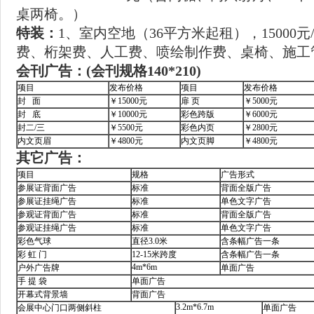
桌两椅。）
特装：
1、室内空地（36平方米起租），15000
费、桁架费、人工费、喷绘制作费、桌椅、施工
会刊广告：(会刊规格140*210)
项目
发布价格
项目
发布价格
封 面
￥15000元
扉 页
￥5000元
封 底
￥10000元
彩色跨版
￥6000元
封二/三
￥5500元
彩色内页
￥2800元
内文页眉
￥4800元
内文页脚
￥4800元
其它广告：
项目
规格
广告形式
参展证背面广告
标准
背面全版广告
参展证挂绳广告
标准
单色文字广告
参观证背面广告
标准
背面全版广告
参观证挂绳广告
标准
单色文字广告
彩色气球
直径3.0米
含条幅广告一条
彩 虹 门
12-15米跨度
含条幅广告一条
4m*6m
户外广告牌
单面广告
手 提 袋
单面广告
开幕式背景墙
背面广告
3.2m*6.7m
会展中心门口两侧斜柱
单面广告